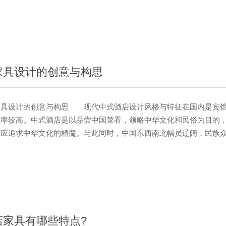
的装修材料有哪些? 1.在中国的装饰材料中，需要木材，比如常
是木质材料。梨木、檀···
家具设计的创意与构思
设计的创意与构思 现代中式酒店设计风格与特征在国内是宾馆
频率较高。中式酒店是以品尝中国菜看，领略中华文化和民俗为目的
上应追求中华文化的精髓。与此同时，中国东西南北幅员辽阔，民族
大。充分发挥这些特色，使就餐者在就餐过程中感受申华文化的博大
。因此，中式酒店的设计风格、室内特色，以及家具与餐具，灯饰与
等都应围绕“文化”与“民俗”展开设计创意与构思。 酒店的设计风
店家具有哪些特点?