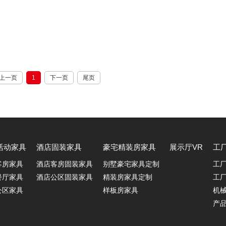
的内在魅力。传统文化中的意味元素，如中国结，山水画，青花瓷，
波浪等，常常出如今，中国新酒店家具的设计中。但是，形状更简洁
杂地混合。它而且展现出浓厚的自然氛围，还体现了高深的工艺，是
式风格诞生于中国传统文化复兴的新时期，中式元素与现代材质的·
上一页
1
下一页
尾页
活动家具
酒店固装家具
豪宅精装房家具
展示厅VR
工
客房家具
酒店客房固装家具
别墅豪宅家具定制
工厂
餐厅家具
酒店公区固装家具
精装房家具定制
工
公区家具
样板房家具
机
产