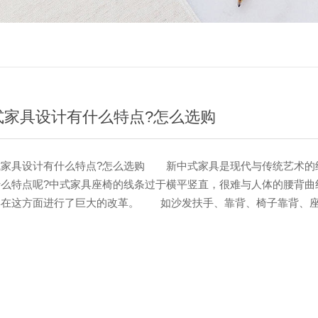
式家具设计有什么特点?怎么选购
具设计有什么特点?怎么选购 新中式家具是现代与传统艺术的
么特点呢?中式家具座椅的线条过于横平竖直，很难与人体的腰背曲
具在这方面进行了巨大的改革。 如沙发扶手、靠背、椅子靠背、
程学设计融为一体，结构和线条严谨。沙发垫部分的填充物是软的，
，贴合人体曲线，设计更人性化。