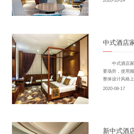
2020-10-24
一下。 中国
背椅、茶几，都
中式酒店
中式酒店家具
要场所，使用
整体设计风格
民俗的差异很
2020-08-17
地的民风民俗
服务工员的服装
大···
新中式酒