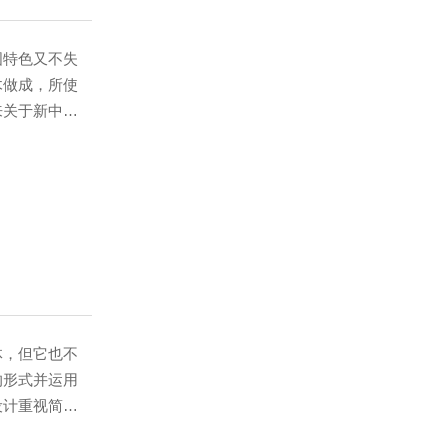
特色又不失
木做成，所使
来关于新中式
1、我们在设
构科学性。很
连接处，常常
强了牢固性。
仍然牢固如
，但它也不
的形式并运用
设计重视简洁
但它并没有失