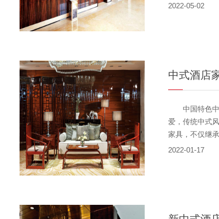
所以中式装修
2022-05-02
风格讲究纲常，
水、火、土”五
中式酒店
中国特色中不
爱，传统中式
家具，不仅继
候，也不知道
2022-01-17
来听听小编的
合。中式酒店
在设计中式家
性。很多家具
处，常常镶以牙板