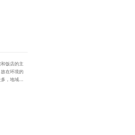
见的屏风、圆
和饭店的主
，故在环境的
众多，地域和
精深，领略各
工艺品，甚至
格，是酒店最