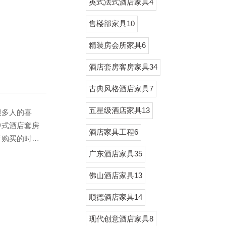
英式法式酒店家具4
面 新中式
用“金、木、
售楼部家具10
···
精装房会所家具6
酒店套房客房家具34
古典风格酒店家具7
五星级酒店家具13
多人的喜
中式酒店套房
酒店家具工程6
行购买的时
选，我们一起
广东酒店家具35
学和设计的结
佛山酒店家具13
牢固性。我们
卯结构科学
顺德酒店家具14
之间的连接
现代创意酒店家具8