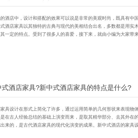
酒店中，设计和搭配的效果可以说是非常的美观时尚，既具有中国
中式酒店家具以其独特的古典与现代的美相结合出名，多数都是用实
有其一定的特点。受到了很多人的喜爱，接下来，就由小编为大家带
关介绍，一起来了解一下吧。 新中式酒店家具的特点有哪些? 
结构上，是科学和设计的结合。中式家具典型的连接方式——榫卯结
用一枚铁钉，其结构受空气湿度的影响较小。在跨度较大部件之间的
条、圈口、券口、矮老、霸王枨、罗锅枨、卡子花等，既美观，又加
家具科学的设计，很多流传下来的古代家具，虽经连年累月的磨损，
中式酒店家具?新中式酒店家具的特点是什么?
具设计在形式上简化了许多，通过运用简单的几何形状来表现物体
，是在古人经验总结的基础上演变而来，是取其精华部分、去其外在
现出来的，是古代酒店家具的现代化演变的成果。新中式酒店的家具
工艺。和大多数中国传统家具最大的区分在于它有自己独特的美感，