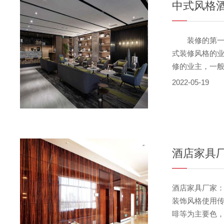
装修的第一步
式装修风格的业
修的业主，一
的装修风格，
2022-05-19
中式装修卧室
究空间的层次
而不空、厚而
所营造的是极富
酒店家具
酒店家具厂家
装饰风格使用
啡等为主要色