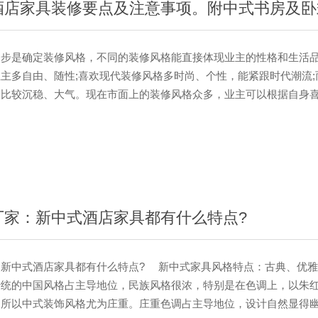
是确定装修风格，不同的装修风格能直接体现业主的性格和生活品
主多自由、随性;喜欢现代装修风格多时尚、个性，能紧跟时代潮流;
般比较沉稳、大气。现在市面上的装修风格众多，业主可以根据自身
中式风格十分具有中古传统特色，是现在很多业主的喜爱，接下来就
、厨房以及书房的装修要点。 一、中式装修的特点 1.新中式装
感，再以一些简约的造型为基础，添加了中式元素，使整体空间感觉
不重，有格调又不显压抑。 2.新中式风格是以中国传统古典文化作
中国浪漫情调的生活空间，装修中常用···
厂家：新中式酒店家具都有什么特点?
：新中式酒店家具都有什么特点? 新中式家具风格特点：古典、优
传统的中国风格占主导地位，民族风格很浓，特别是在色调上，以朱
，所以中式装饰风格尤为庄重。庄重色调占主导地位，设计自然显得