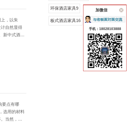
环保酒店家具9
加微信
上，以朱
板式酒店家具16
设计自然显得
手机：18028103888
、新中式酒店
计上继承了先
，摆放新中式
，这样的居家
，中式元素与
的精妙小品。
购要点有哪
，选用的材料
等。当然，使
我们互相了解