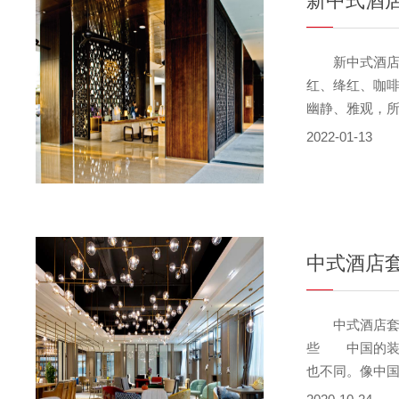
新中式酒
新中式酒店家
红、绛红、咖
幽静、雅观，
家具，一个突
2022-01-13
人的成熟构思
家具，居室内
布置能让你的
现代材质的巧
中国风并非完··
中式酒店
中式酒店套房
些 中国的装
也不同。像中
用的材料很多，