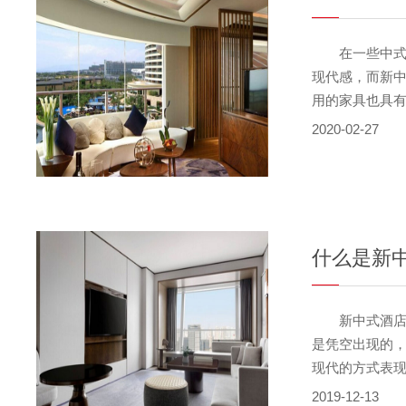
在一些中式的
现代感，而新
用的家具也具
酒店家具的相
2020-02-27
计中式家具的
多家具几乎不
镶以牙板、牙
正是因为中式
初。
什么是新
新中式酒店家
是凭空出现的
现代的方式表
流畅的线条和
2019-12-13