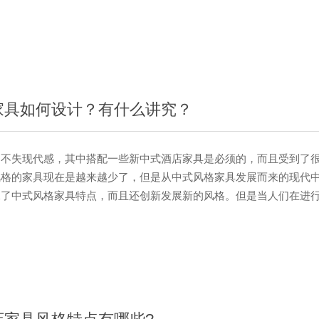
还有一个特色和卖点，就是特别耐看，百看不厌。 在造型设计方
讲究对称，以阴阳平衡概念调和室内生态。选用天然的装饰材料，运
种元素的组合规律来营造禅宗式的理性和宁静环境。 在历史渊源方面
家具如何设计？有什么讲究？
失现代感，其中搭配一些新中式酒店家具是必须的，而且受到了很
风格的家具现在是越来越少了，但是从中式风格家具发展而来的现代
承了中式风格家具特点，而且还创新发展新的风格。但是当人们在进
如何搭配，面对市场上面这么多产品，要知道新中式酒店家具怎么挑
介绍。 1.设计科学 工艺精良 中式酒店家具的结构设计，是科
家具最典型的连接方式——榫卯结构极具科学性。既美观，又加强了
具的结构上，是科学和设计的结合。中式家具典型的连接方式——榫
几乎不用一枚铁钉，其结构受空气湿度的影响较小。在跨度较大部件
、···