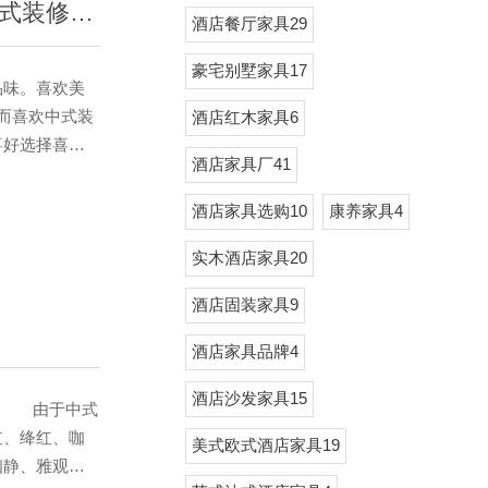
中式风格酒店家具装修要点及注意事项。附中式书房及卧式装修要点
酒店餐厅家具29
豪宅别墅家具17
味。喜欢美
而喜欢中式装
酒店红木家具6
喜好选择喜爱
酒店家具厂41
为您介绍一下
修风格非常讲
酒店家具选购10
康养家具4
更加丰富，大
为背景的，它
实木酒店家具20
酒店固装家具9
酒店家具品牌4
酒店沙发家具15
雅 由于中式
红、绛红、咖
美式欧式酒店家具19
幽静、雅观，